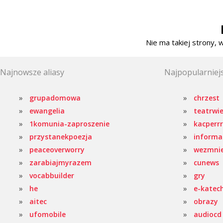
Nie ma takiej strony, 
Najnowsze aliasy
Najpopularniejs
grupadomowa
chrzest
ewangelia
teatrwie
1komunia-zaproszenie
kacperrr
przystanekpoezja
informa
peaceoverworry
wezmni
zarabiajmyrazem
cunews
vocabbuilder
gry
he
e-katec
aitec
obrazy
ufomobile
audiocd