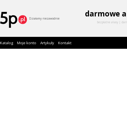
darmowe a
Działamy niezawodnie
bezpłatne aliasy
dar
Katalog
Moje konto
Artykuły
Kontakt