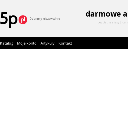
darmowe a
Działamy niezawodnie
bezpłatne aliasy
dar
Katalog
Moje konto
Artykuły
Kontakt