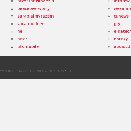
przystanekpoezja
informa
peaceoverworry
wezmni
zarabiajmyrazem
cunews
vocabbuilder
gry
he
e-katec
aitec
obrazy
ufomobile
audiocd
Wszelkie prawa zastrzeżone © 2018-2025
5p.pl