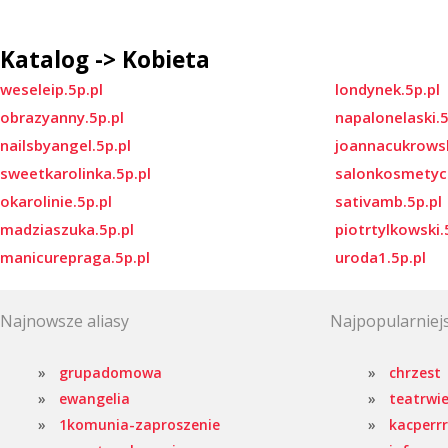
Katalog -> Kobieta
weseleip.5p.pl
londynek.5p.pl
obrazyanny.5p.pl
napalonelaski.5
nailsbyangel.5p.pl
joannacukrowsk
sweetkarolinka.5p.pl
salonkosmetycz
okarolinie.5p.pl
sativamb.5p.pl
madziaszuka.5p.pl
piotrtylkowski.
manicurepraga.5p.pl
uroda1.5p.pl
Najnowsze aliasy
Najpopularniejs
grupadomowa
chrzest
ewangelia
teatrwie
1komunia-zaproszenie
kacperrr