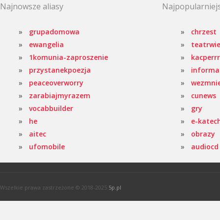
Najnowsze aliasy
Najpopularniejs
grupadomowa
chrzest
ewangelia
teatrwie
1komunia-zaproszenie
kacperrr
przystanekpoezja
informa
peaceoverworry
wezmni
zarabiajmyrazem
cunews
vocabbuilder
gry
he
e-katec
aitec
obrazy
ufomobile
audiocd
Wszelkie prawa zastrzeżone © 2018-2025
5p.pl