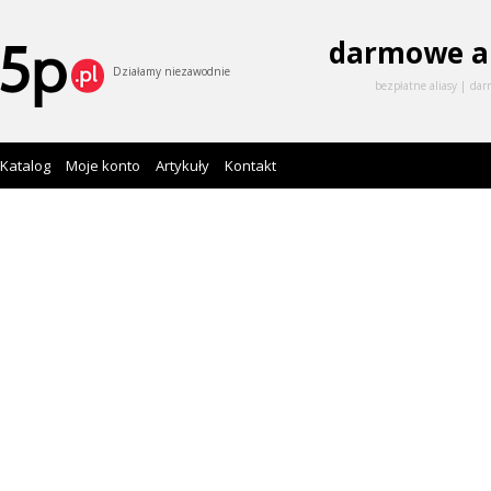
darmowe a
Działamy niezawodnie
bezpłatne aliasy
dar
Katalog
Moje konto
Artykuły
Kontakt