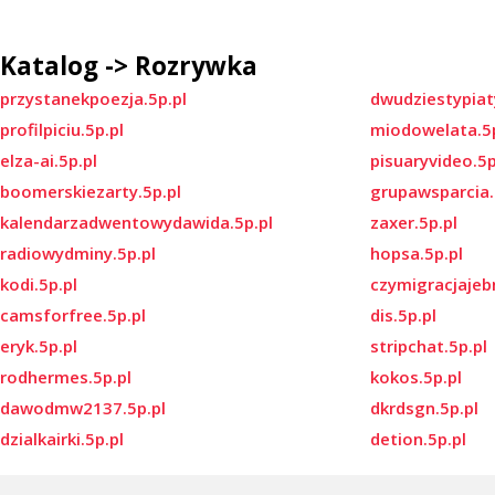
Katalog -> Rozrywka
przystanekpoezja.5p.pl
dwudziestypiaty
profilpiciu.5p.pl
miodowelata.5p
elza-ai.5p.pl
pisuaryvideo.5p
boomerskiezarty.5p.pl
grupawsparcia.
kalendarzadwentowydawida.5p.pl
zaxer.5p.pl
radiowydminy.5p.pl
hopsa.5p.pl
kodi.5p.pl
czymigracjajebn
camsforfree.5p.pl
dis.5p.pl
eryk.5p.pl
stripchat.5p.pl
rodhermes.5p.pl
kokos.5p.pl
dawodmw2137.5p.pl
dkrdsgn.5p.pl
dzialkairki.5p.pl
detion.5p.pl